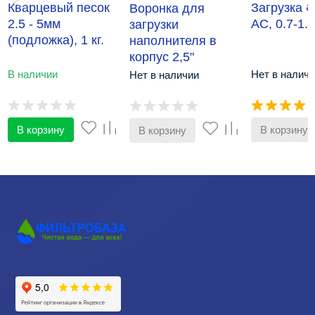
Кварцевый песок
Загрузка 
Воронка для
2.5 - 5мм
АС, 0.7-1.4
загрузки
(подложка), 1 кг.
наполнителя в
корпус 2,5"
(воронка-лейка)
В наличии
Нет в наличи
Нет в наличии
Runxin
В корзину
В корзину
В корзину