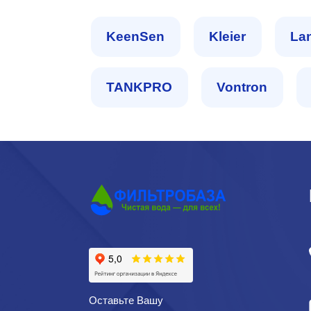
KeenSen
Kleier
La
TANKPRO
Vontron
Оставьте Вашу