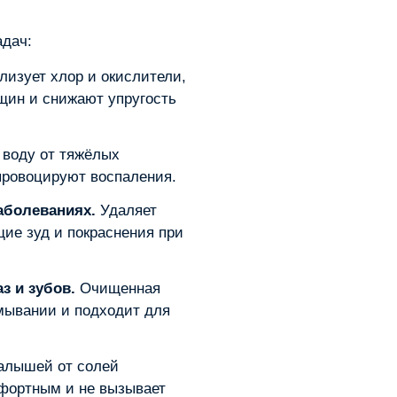
адач:
изует хлор и окислители,
щин и снижают упругость
воду от тяжёлых
провоцируют воспаления.
аболеваниях.
Удаляет
ие зуд и покраснения при
з и зубов.
Очищенная
мывании и подходит для
лышей от солей
мфортным и не вызывает