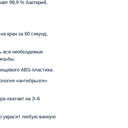
ет 99,9 % бактерий,
а кран за 60 секунд,
ь все необходимые
езьбы.
пищевого ABS‑пластика.
логия «антибрызги»
а хватает на 3–6
 украсит любую ванную