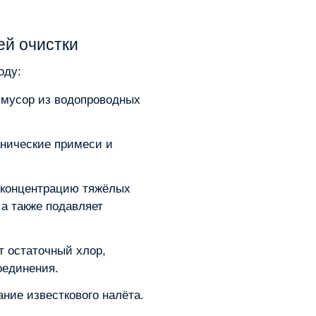
ей очистки
оду:
мусор из водопроводных
нические примеси и
концентрацию тяжёлых
 а также подавляет
 остаточный хлор,
оединения.
ние известкового налёта.