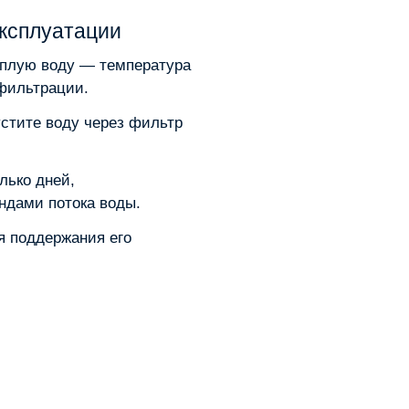
эксплуатации
ёплую воду — температура
фильтрации.
стите воду через фильтр
лько дней,
ндами потока воды.
я поддержания его