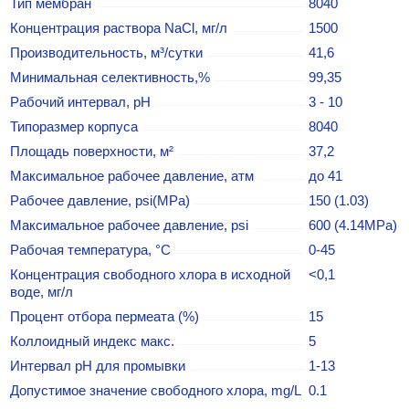
Тип мембран
8040
Концентрация раствора NaCl, мг/л
1500
Производительность, м³/сутки
41,6
Минимальная селективность,%
99,35
Рабочий интервал, pH
3 - 10
Типоразмер корпуса
8040
Площадь поверхности, м²
37,2
Максимальное рабочее давление, атм
до 41
Рабочее давление, psi(MPa)
150 (1.03)
Максимальное рабочее давление, psi
600 (4.14MPa)
Рабочая температура, °C
0-45
Концентрация свободного хлора в исходной
<0,1
воде, мг/л
Процент отбора пермеата (%)
15
Коллоидный индекс макс.
5
Интервал pH для промывки
1-13
Допустимое значение свободного хлора, mg/L
0.1