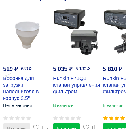
519
₽
5 035
₽
5 810
₽
630
₽
5 130
₽
6
‹
›
Воронка для
Runxin F71Q1
Runxin F1
загрузки
клапан управления
клапан уп
наполнителя в
фильтром
фильтром
корпус 2,5"
(воронка-лейка)
Нет в наличии
В наличии
В наличии
Runxin
В корзину
В корзину
В корзину