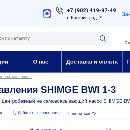
+7 (902) 419-97-49
За
г. Калининград
См
ции
О нас
Доставка и оплата
пенчатые насосы
авления SHIMGE BWI 1-3
й центробежный не самовсасывающий насос SHIMGE BW
ое
Добавить к сравнению
Поделиться
Напор номин., м
25