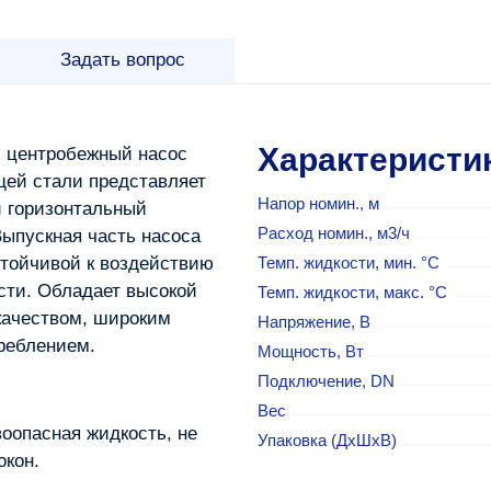
Задать вопрос
Характеристи
й центробежный насос
ей стали представляет
Напор номин., м
 горизонтальный
Расход номин., м3/ч
ыпускная часть насоса
стойчивой к воздействию
Темп. жидкости, мин. °C
сти. Обладает высокой
Темп. жидкости, макс. °C
качеством, широким
Напряжение, В
реблением.
Мощность, Вт
Подключение, DN
Вес
оопасная жидкость, не
Упаковка (ДхШхВ)
окон.