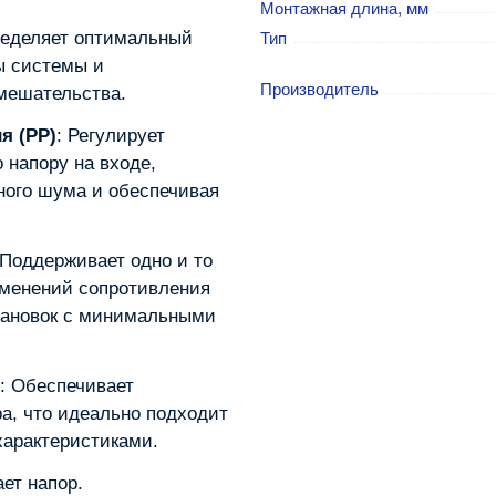
Монтажная длина, мм
ределяет оптимальный
Тип
ы системы и
Производитель
вмешательства.
я (PP)
: Регулирует
 напору на входе,
ного шума и обеспечивая
 Поддерживает одно и то
зменений сопротивления
становок с минимальными
: Обеспечивает
а, что идеально подходит
характеристиками.
ет напор.