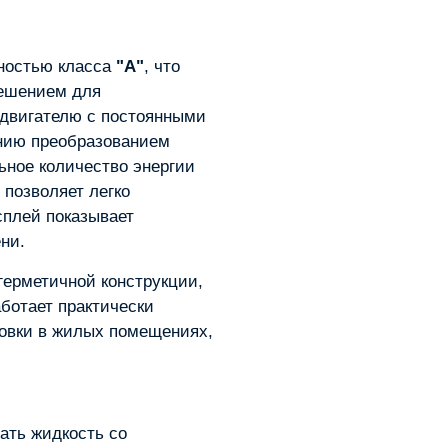
ностью класса
"A"
, что
решением для
 двигателю с постоянными
нию преобразованием
ьное количество энергии
 позволяет легко
сплей показывает
ни.
 герметичной конструкции,
аботает практически
новки в жилых помещениях,
ать жидкость со