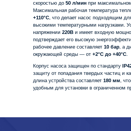
скоростью до
50 л/мин
при максимально
Максимальная рабочая температура тепло
+110°C
, что делает насос подходящим дл
высокими температурными нагрузками. Ус
напряжении
220В
и имеет входную мощно
подтверждает его высокую энергоэффект
рабочее давление составляет
10 бар
, а 
окружающей среды — от
+2°C до +40°C
.
Корпус насоса защищен по стандарту
IP4
защиту от попадания твердых частиц и к
длина устройства составляет
180 мм
, чт
удобным для установки в ограниченном п