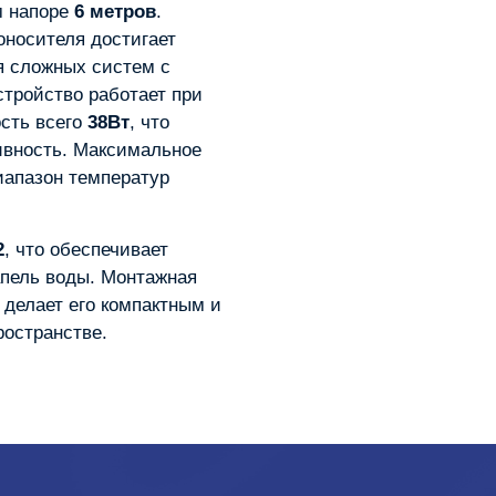
м напоре
6 метров
.
носителя достигает
я сложных систем с
тройство работает при
сть всего
38Вт
, что
ивность. Максимальное
диапазон температур
2
, что обеспечивает
апель воды. Монтажная
о делает его компактным и
ространстве.