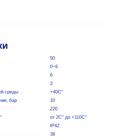
ки
50
0~6
6
3
ей среды
+40С°
ие, бар
10
220
°
от 2С° до +110С°
IP42
38