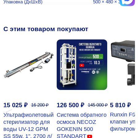
Упаковка (ДхШхВ)
500 × 480 × 380 мм
C этим товаром покупают
15 025
₽
126 500
₽
5 810
₽
16 200
₽
145 000
₽
‹
›
Runxin F6
Ультрафиолетовый
Система обратного
клапан уп
стерилизатор для
осмоса NECOZ
фильтром
воды UV-12 GPM
GOKENIN 500
SS 55w, 1", 2700 л/
STANDART