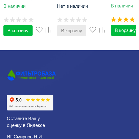
час
В наличии
В наличии
Нет в наличии
В корзину
В корзину
В корзину
Оставьте Вашу
оценку в Яндексе
ИПСмирнов Н.И.