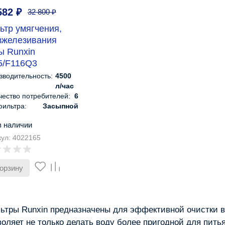
582
₽
32 800
₽
ьтр умягчения,
зжелезивания
ы Runxin
5/F116Q3
зводительность:
4500
л/час
чество потребителей:
6
фильтра:
Засыпной
вление:
Автоматическое
в наличии
риты, см:
183х41х41
кул: 4022165
корзину
ьтры Runxin предназначены для эффективной очистки во
воляет не только делать воду более пригодной для пить