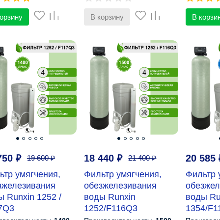
корзину
В корзину
В корзи
750
₽
18 440
₽
20 585
19 600
₽
21 400
₽
ьтр умягчения,
Фильтр умягчения,
Фильтр 
зжелезивания
обезжелезивания
обезжел
ы Runxin 1252 /
воды Runxin
воды Ru
7Q3
1252/F116Q3
1354/F1