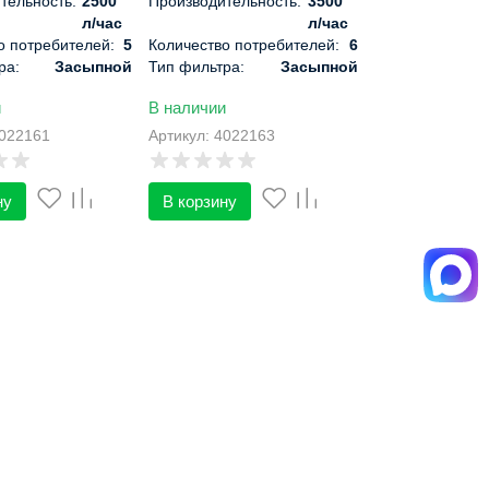
тельность:
2500
Производительность:
3500
л/час
л/час
о потребителей:
5
Количество потребителей:
6
ра:
Засыпной
Тип фильтра:
Засыпной
е:
Автоматическое
Управление:
Автоматическое
и
В наличии
 см:
158х34х34
Габариты, см:
182х36х36
4022161
Артикул: 4022163
ну
В корзину