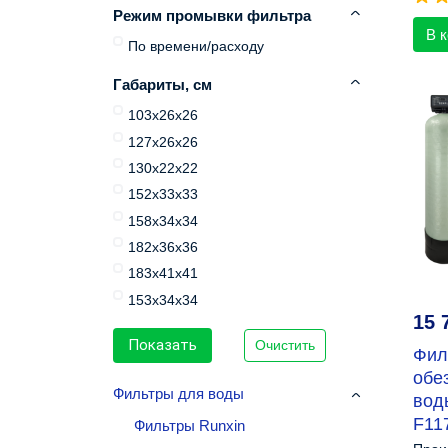
Режим промывки фильтра
В 
По времени/расходу
Габариты, см
103х26х26
127х26х26
130х22х22
152х33х33
158х34х34
182х36х36
183х41х41
153х34х34
15 
Очистить
Фил
обе
Фильтры для воды
вод
F11
Фильтры Runxin