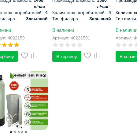
зводительность:
1400
Производительность:
1500
Производи
л/час
л/час
чество потребителей:
4
Количество потребителей:
4
Количеств
фильтра:
Засыпной
Тип фильтра:
Засыпной
Тип фильт
вление:
Автоматическое
Управление:
Автоматическое
Управлени
личии
В наличии
В наличи
риты, см:
152х33х33
Габариты, см:
152х33х33
Габариты,
кул: 4022159
Артикул: 40221591
Артикул: 
корзину
В корзину
В корзи