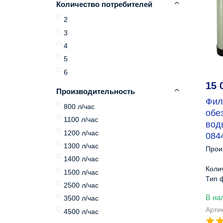
Количество потребителей
2
3
4
5
6
15 
Производительность
Фил
800 л/час
обе
1100 л/час
вод
1200 л/час
084
1300 л/час
Прои
1400 л/час
Коли
1500 л/час
Тип 
2500 л/час
Упра
В на
3500 л/час
Габа
Арти
4500 л/час