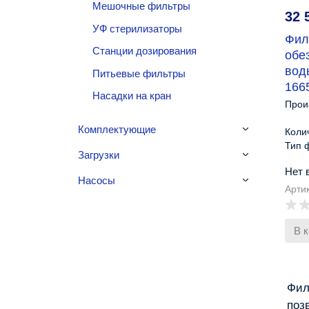
Мешочныe фильтры
32 
УФ стерилизаторы
Фил
Станции дозирования
обе
вод
Питьевые фильтры
166
Насадки на кран
Прои
Комплектующие
Коли
Тип 
Загрузки
Упра
Нет 
Габа
Насосы
Арти
В 
Фил
поз