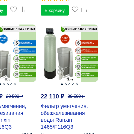
ну
В корзину
₽
22 110
₽
23 500
₽
29 500
₽
умягчения,
Фильтр умягчения,
езивания
обезжелезивания
nxin
воды Runxin
16Q3
1465/F116Q3