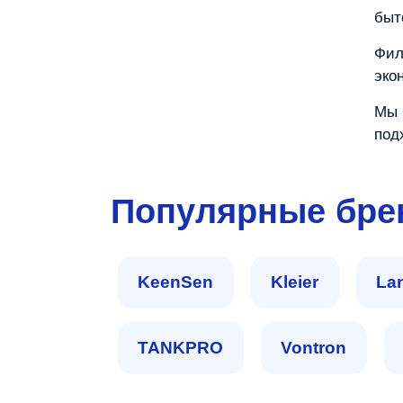
быт
Фил
эко
Мы 
под
пом
Популярные бр
KeenSen
Kleier
La
TANKPRO
Vontron