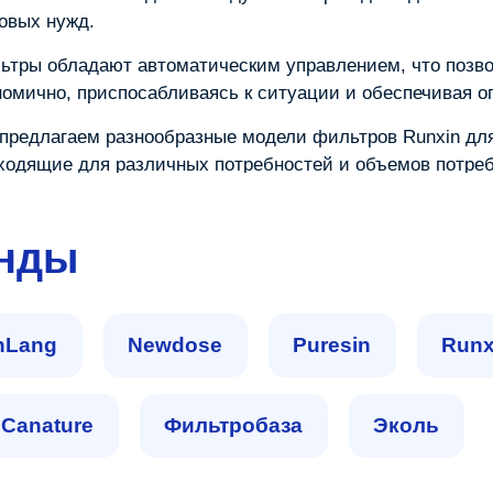
овых нужд.
ьтры обладают автоматическим управлением, что позво
номично, приспосабливаясь к ситуации и обеспечивая 
предлагаем разнообразные модели фильтров Runxin для
ходящие для различных потребностей и объемов потре
огут выбрать наиболее подходящий вариант.
енды
nLang
Newdose
Puresin
Runx
Сanature
Фильтробаза
Эколь