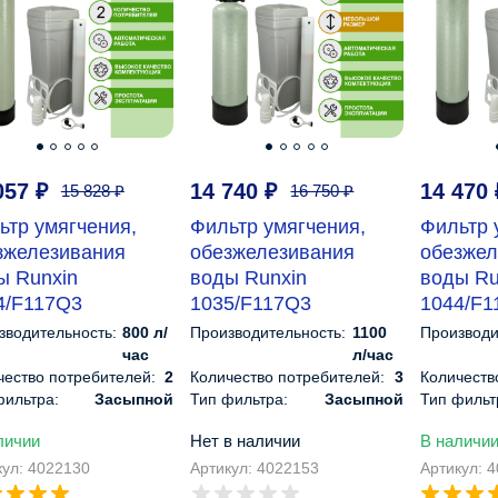
057
₽
14 740
₽
14 470
15 828
₽
16 750
₽
ьтр умягчения,
Фильтр умягчения,
Фильтр 
зжелезивания
обезжелезивания
обезжел
ы Runxin
воды Runxin
воды Ru
4/F117Q3
1035/F117Q3
1044/F1
зводительность:
800 л/
Производительность:
1100
Производи
час
л/час
чество потребителей:
2
Количество потребителей:
3
Количеств
фильтра:
Засыпной
Тип фильтра:
Засыпной
Тип фильт
вление:
Автоматическое
Управление:
Автоматическое
Управлени
личии
Нет в наличии
В наличи
риты, см:
130х22х22
Габариты, см:
103х26х26
Габариты,
кул: 4022130
Артикул: 4022153
Артикул: 