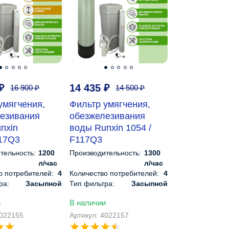
₽
14 435
₽
16 900
₽
14 500
₽
умягчения,
Фильтр умягчения,
езивания
обезжелезивания
nxin
воды Runxin 1054 /
17Q3
F117Q3
тельность:
1200
Производительность:
1300
л/час
л/час
о потребителей:
4
Количество потребителей:
4
ра:
Засыпной
Тип фильтра:
Засыпной
е:
Автоматическое
Управление:
Автоматическое
и
В наличии
 см:
127х26х26
Габариты, см:
153х34х34
4022155
Артикул: 4022157