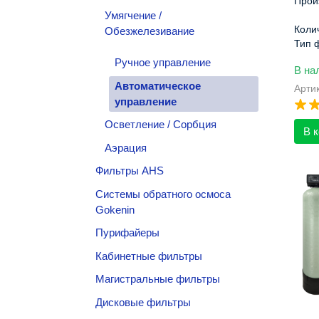
Прои
Умягчение /
Коли
Обезжелезивание
Тип 
Упра
Ручное управление
В на
Габа
Автоматическое
Арти
управление
Осветление / Сорбция
В 
Аэрация
Фильтры AHS
Системы обратного осмоса
Gokenin
Пурифайеры
Кабинетные фильтры
Магистральные фильтры
Дисковые фильтры