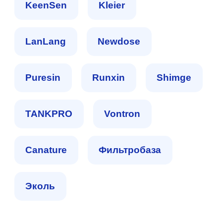
KeenSen
Kleier
LanLang
Newdose
Puresin
Runxin
Shimge
TANKPRO
Vontron
Сanature
Фильтробаза
Эколь